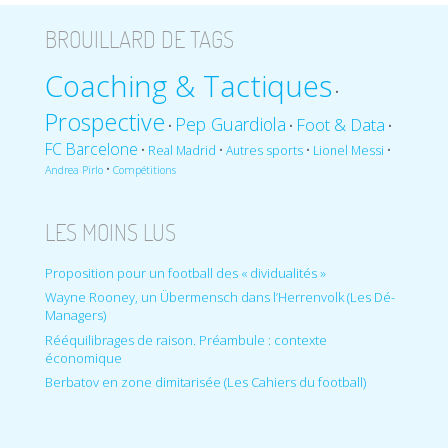
BROUILLARD DE TAGS
Coaching & Tactiques
•
Prospective
Pep Guardiola
Foot & Data
•
•
•
FC Barcelone
•
•
•
•
Real Madrid
Autres sports
Lionel Messi
•
Andrea Pirlo
Compétitions
LES MOINS LUS
Proposition pour un football des « dividualités »
Wayne Rooney, un Übermensch dans l’Herrenvolk (Les Dé-
Managers)
Rééquilibrages de raison. Préambule : contexte
économique
Berbatov en zone dimitarisée (Les Cahiers du football)