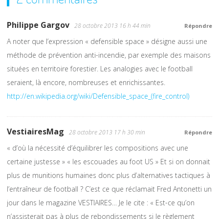
Philippe Gargov
28 octobre 2013 16 h 44 min
Répondre
A noter que l’expression « defensible space » désigne aussi une
méthode de prévention anti-incendie, par exemple des maisons
situées en territoire forestier. Les analogies avec le football
seraient, là encore, nombreuses et enrichissantes.
http://en.wikipedia.org/wiki/Defensible_space_(fire_control)
VestiairesMag
28 octobre 2013 17 h 30 min
Répondre
« d’où la nécessité d’équilibrer les compositions avec une
certaine justesse » « les escouades au foot US » Et si on donnait
plus de munitions humaines donc plus d’alternatives tactiques à
l’entraîneur de football ? C’est ce que réclamait Fred Antonetti un
jour dans le magazine VESTIAIRES… Je le cite : « Est-ce qu’on
n’assisterait pas à plus de rebondissements si le règlement