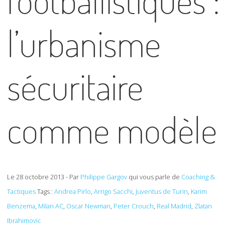
footballistiques :
l’urbanisme
sécuritaire
comme modèle
Le 28 octobre 2013 - Par
Philippe Gargov
qui vous parle de
Coaching &
Tactiques
Tags :
Andrea Pirlo
,
Arrigo Sacchi
,
Juventus de Turin
,
Karim
Benzema
,
Milan AC
,
Oscar Newman
,
Peter Crouch
,
Real Madrid
,
Zlatan
Ibrahimovic