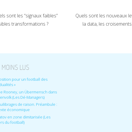
s sont les “signaux faibles”
Quels sont les nouveaux levi
ibles transformations ?
la data, les croisements
 MOINS LUS
sition pour un football des
idualités »
e Rooney, un Übermensch dans
renvolk (Les Dé-Managers)
ilibrages de raison. Préambule :
exte économique
tov en zone dimitarisée (Les
rs du football)