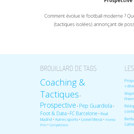
Prospective
Comment évolue le football moderne ? Quel
(tactiques isolées) annonçant de poss
BROUILLARD DE TAGS
LES
Coaching &
Propo
« div
Tactiques
Wayn
•
l’Her
Prospective
Pep Guardiola
Rééqu
•
•
cont
Foot & Data
FC Barcelone
•
•
Real
Berba
•
•
•
Madrid
Autres sports
Lionel Messi
Andrea
Cahie
•
Pirlo
Compétitions