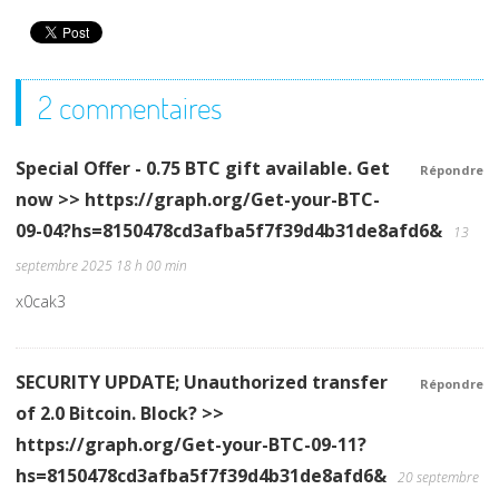
2 commentaires
Special Offer - 0.75 BTC gift available. Get
Répondre
now >> https://graph.org/Get-your-BTC-
09-04?hs=8150478cd3afba5f7f39d4b31de8afd6&
13
septembre 2025 18 h 00 min
x0cak3
SECURITY UPDATE; Unauthorized transfer
Répondre
of 2.0 Bitcoin. Block? >>
https://graph.org/Get-your-BTC-09-11?
hs=8150478cd3afba5f7f39d4b31de8afd6&
20 septembre