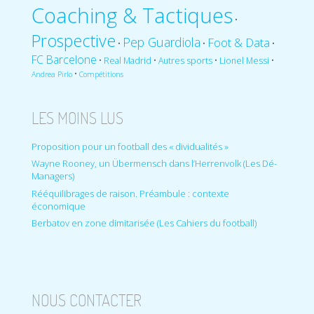
Coaching & Tactiques
•
Prospective
Pep Guardiola
Foot & Data
•
•
•
FC Barcelone
•
•
•
•
Real Madrid
Autres sports
Lionel Messi
•
Andrea Pirlo
Compétitions
LES MOINS LUS
Proposition pour un football des « dividualités »
Wayne Rooney, un Übermensch dans l’Herrenvolk (Les Dé-
Managers)
Rééquilibrages de raison. Préambule : contexte
économique
Berbatov en zone dimitarisée (Les Cahiers du football)
NOUS CONTACTER