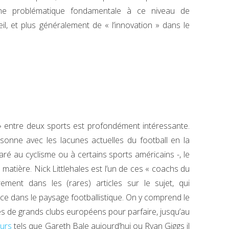
ne problématique fondamentale à ce niveau de
l, et plus généralement de « l’innovation » dans le
» entre deux sports est profondément intéressante.
aisonne avec les lacunes actuelles du football en la
aré au cyclisme ou à certains sports américains -, le
matière. Nick Littlehales est l’un de ces « coachs du
ment dans les (rares) articles sur le sujet, qui
ce dans le paysage footballistique. On y comprend le
rès de grands clubs européens pour parfaire, jusqu’au
eurs
tels que Gareth Bale aujourd’hui ou Ryan Giggs il