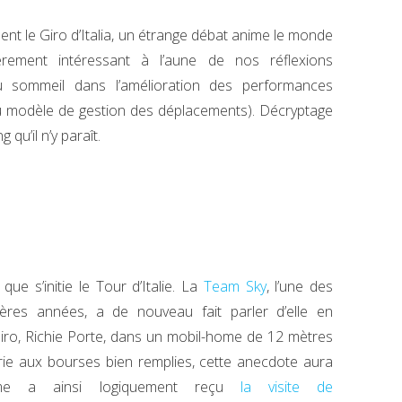
nt le Giro d’Italia, un étrange débat anime le monde
lièrement intéressant à l’aune de nos réflexions
 du sommeil dans l’amélioration des performances
u modèle de gestion des déplacements). Décryptage
 qu’il n’y paraît.
ue s’initie le Tour d’Italie. La
Team Sky
, l’une des
ères années, a de nouveau fait parler d’elle en
Giro, Richie Porte, dans un mobil-home de 12 mètres
rie aux bourses bien remplies, cette anecdote aura
home a ainsi logiquement reçu
la visite de