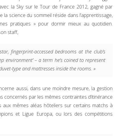
lé avec la Sky sur le Tour de France 2012, gagné par
é de la science du sommeil réside dans l’apprentissage,
nnes pratiques » pour dormir mieux au quotidien.
on staff,
star, fingerprint-accessed bedrooms at the club’s
eep environment’ – a term he’s coined to represent
, duvet-type and mattresses inside the rooms. »
ncerne aussi, dans une moindre mesure, la gestion
as concernés par les mêmes contraintes d’itinérance
mis aux mêmes aléas hôteliers sur certains matchs à
mpions et Ligue Europa, ou lors des compétitions