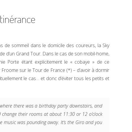
itinérance
ons de sommeil dans le domicile des coureurs, la Sky
made d’un Grand Tour. Dans le cas de son mobil-home,
ichie Porte étant explicitement le « cobaye » de ce
r Froome sur le Tour de France (*) – d’avoir à dormir
ellement le cas… et donc d’éviter tous les petits et
 where there was a birthday party downstairs, and
d change their rooms at about 11:30 or 12 o’clock
e music was pounding away. It’s the Giro and you