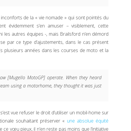
 inconforts de la « vie nomade » qui sont pointés du
vent évidemment s’en amuser – visiblement, cette
mi les autres équipes -, mais Brailsford n’en démord
sse par ce type d’ajustements, dans le cas présent
s plusieurs années dans les courses de moto et la
how [Mugello MotoGP] operate. When they heard
 team using a motorhome, they thought it was just
y s’est vue refuser le droit d’utiliser un mobil-home sur
ationale souhaitant préserver «
une absolue équité
e ce vœu pieux, il n’en reste pas moins que l’initiative