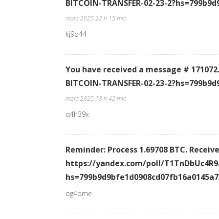
BITCOIN-TRANSFER-02-23-2?hs=799b9d
mars 2025 22 h 15 min
kj9p44
You have received a message # 171072.
BITCOIN-TRANSFER-02-23-2?hs=799b9d
mars 2025 13 h 42 min
q4h39x
Reminder: Process 1.69708 BTC. Receive
https://yandex.com/poll/T1TnDbUc4R
hs=799b9d9bfe1d0908cd07fb16a0145a
og4bme