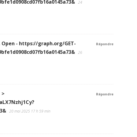
9bfe1d0908cd07fb16a0145a73&
24
 Open - https://graph.org/GET-
Répondre
9bfe1d0908cd07fb16a0145a73&
26
 >
Répondre
9aLX7Nzhj1Cy?
73&
20 mai 2025 17 h 59 min