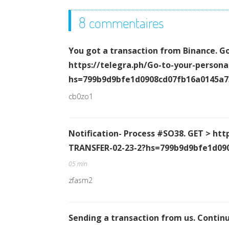
8 commentaires
You got a transaction from Binance. G
https://telegra.ph/Go-to-your-persona
hs=799b9d9bfe1d0908cd07fb16a0145a
cb0zo1
Notification- Process #SO38. GET > ht
TRANSFER-02-23-2?hs=799b9d9bfe1d09
05 min
zfasm2
Sending a transaction from us. Contin