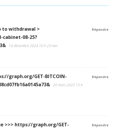
о tо withdrаwаl >
Répondre
l-cabinet-08-25?
73&
14 décembre 2024 10 h 23 min
tps://graph.org/GET-BITCOIN-
Répondre
08cd07fb16a0145a73&
20 mars 2025 15 h
ue >>> https://graph.org/GET-
Répondre