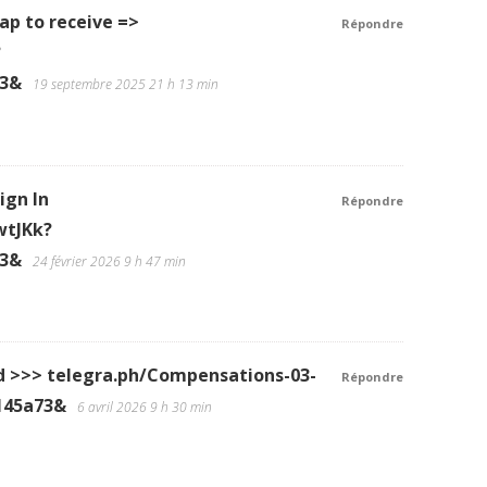
ap to receive =>
Répondre
?
73&
19 septembre 2025 21 h 13 min
ign In
Répondre
wtJKk?
73&
24 février 2026 9 h 47 min
d >>> telegra.ph/Compensations-03-
Répondre
145a73&
6 avril 2026 9 h 30 min