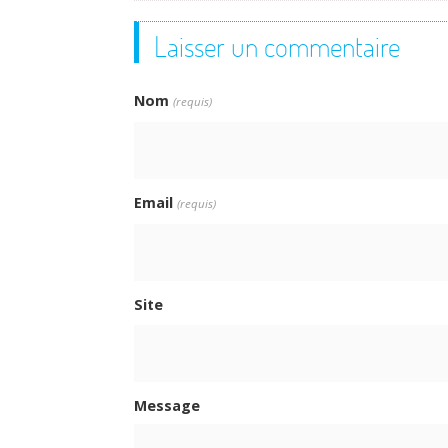
Laisser un commentaire
Nom
(requis)
Email
(requis)
Site
Message