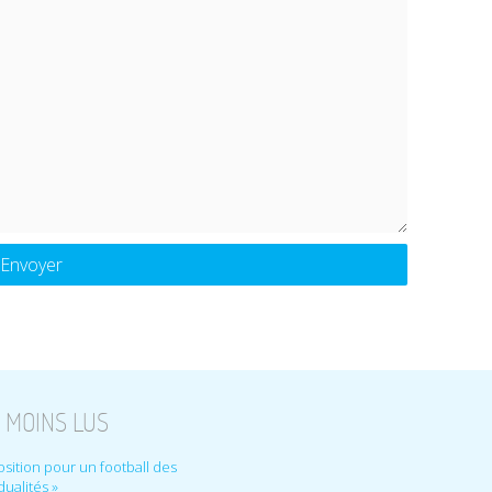
 MOINS LUS
sition pour un football des
idualités »