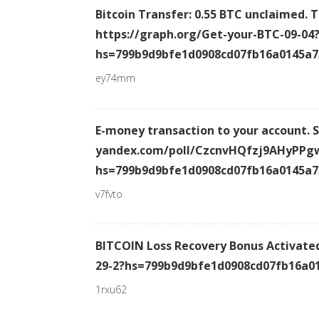
Bitcoin Transfer: 0.55 BTC unclaimed. T
https://graph.org/Get-your-BTC-09-04
hs=799b9d9bfe1d0908cd07fb16a0145a
ey74mm
E-money transaction to your account. S
yandex.com/poll/CzcnvHQfzj9AHyPPg
hs=799b9d9bfe1d0908cd07fb16a0145a
v7fvto
BITCOIN Loss Recovery Bonus Activate
29-2?hs=799b9d9bfe1d0908cd07fb16a0
1rxu62