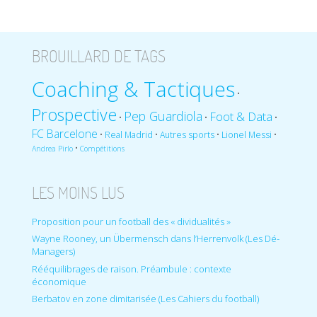
BROUILLARD DE TAGS
Coaching & Tactiques
•
Prospective
Pep Guardiola
Foot & Data
•
•
•
FC Barcelone
•
•
•
•
Real Madrid
Autres sports
Lionel Messi
•
Andrea Pirlo
Compétitions
LES MOINS LUS
Proposition pour un football des « dividualités »
Wayne Rooney, un Übermensch dans l’Herrenvolk (Les Dé-
Managers)
Rééquilibrages de raison. Préambule : contexte
économique
Berbatov en zone dimitarisée (Les Cahiers du football)