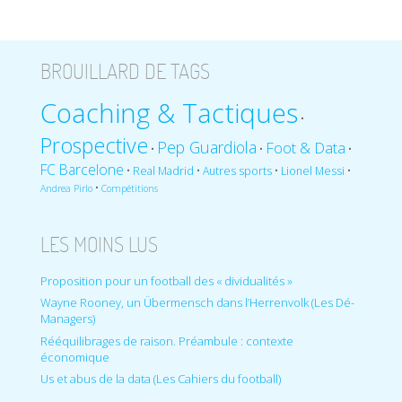
BROUILLARD DE TAGS
Coaching & Tactiques
•
Prospective
Pep Guardiola
Foot & Data
•
•
•
FC Barcelone
•
•
•
•
Real Madrid
Autres sports
Lionel Messi
•
Andrea Pirlo
Compétitions
LES MOINS LUS
Proposition pour un football des « dividualités »
Wayne Rooney, un Übermensch dans l’Herrenvolk (Les Dé-
Managers)
Rééquilibrages de raison. Préambule : contexte
économique
Us et abus de la data (Les Cahiers du football)